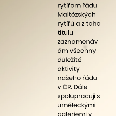
rytířem řádu
Maltézských
rytířů a z toho
titulu
zaznamenáv
ám všechny
důležité
aktivity
našeho řádu
v ČR. Dále
spolupracuji s
uměleckými
galeriemi v