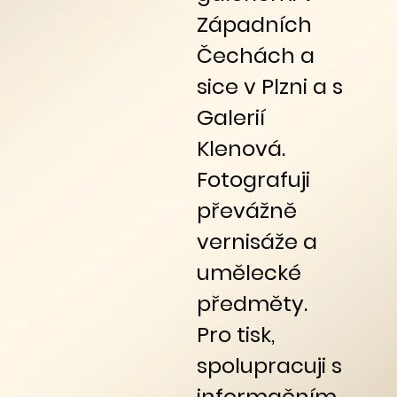
Západních
Čechách a
sice v Plzni a s
Galerií
Klenová.
Fotografuji
převážně
vernisáže a
umělecké
předměty.
Pro tisk,
spolupracuji s
informačním