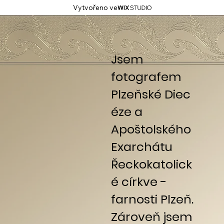
Vytvořeno ve
Jsem
fotografem
Plzeňské Diec
éze a
Apoštolského
Exarchátu
Řeckokatolick
é církve -
farnosti Plzeň.
Zároveň jsem