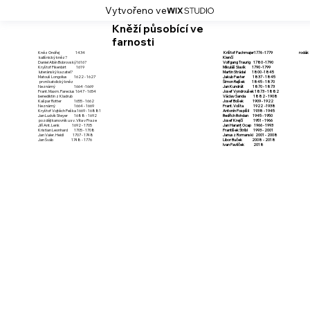
Vytvořeno ve
Kněží působící ve
farnosti
Kněz Ondřej 1434
Krištof Pachmajer1776 -1779 rodák 
kališnický kněz?
Klenčí
Daniel Albín Bobrovský1616?
Volfgang Traurig 1780 -1790
Kryštof Fikenbirt 1619
Mikuláš Slavík 1790 -1799
luteránský kazatel?
Martin Strádal 1800 -1845
Matouš Longolius 1622 - 1627
Jakub Faster 1837 - 1845
první katolický kněz
Šimon Rejšek 1845 - 1870
Neznámý 1664 -1669
Jan Kundrát 1870 - 1873
Frant. Maxm. Parecius 1647 - 1654
Josef Vondroušek 1873 - 1882
benediktin z Kladrub
Václav Šanda 1882 - 1908
Kašpar Rotter 1655 - 1662
Josef Bošek 1909 - 1922
Neznámý 1664 - 1669
Frant. Vošta 1922 -1938
Kryštof Vojtěch Peška 1669 - 16881
Antonín Pospíšil 1938 - 1945
Jan Ludvík Steyer 1688 - 1692
Bedřich Bohdan 1945 - 1950
později kanovník u sv. Víta v Praze
Josef Krejčí 1951 - 1966
Jiří Ant. Lenk 1692 - 1705
Jan Harant Ocap 1966 - 1993
Kristian Leonhard 1705 - 1708
František Štríbl 1993 - 2001
Jan Valer. Heidl 1707 - 1748
Janusz Romanski 2001 - 2008
Jan Šváb 1748 - 1776
Libor Buček 2008 - 2018
Ivan Pavlíček 2018